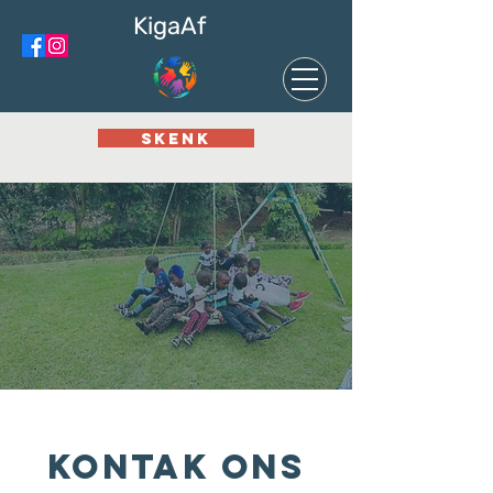
KigaAf
SKENK
KONTAK ONS