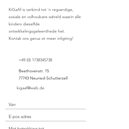
KiGaAf is verbind tot 'n regverdige,
sosiale en volhoubare wêreld waarin alle
kinders dieselfde
ontwikkelingsgeleenthede het.
Kontak ons gerus vir meer inligting!
+49 (0) 1738345738
Beethovenstr. 15
77743 Neuried-Schutterzell
kigaaf@web.de