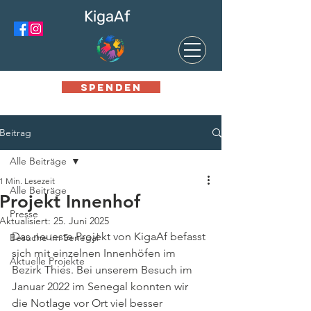
KigaAf
SPENDEN
Beitrag
Alle Beiträge
1 Min. Lesezeit
Alle Beiträge
Projekt Innenhof
Presse
Aktualisiert:
25. Juni 2025
Das neueste Projekt von KigaAf befasst 
Besuche im Senegal
sich mit einzelnen Innenhöfen im 
Aktuelle Projekte
Bezirk Thies. Bei unserem Besuch im 
Januar 2022 im Senegal konnten wir 
die Notlage vor Ort viel besser 