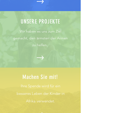
UNSERE PROJEKTE
Wir haben es uns zum Ziel
gemacht, den ärmsten der Armen
zu helfen.
Machen Sie mit!
Ihre Spende wird für ein
besseres Leben der Kinder in
Afrika verwendet.